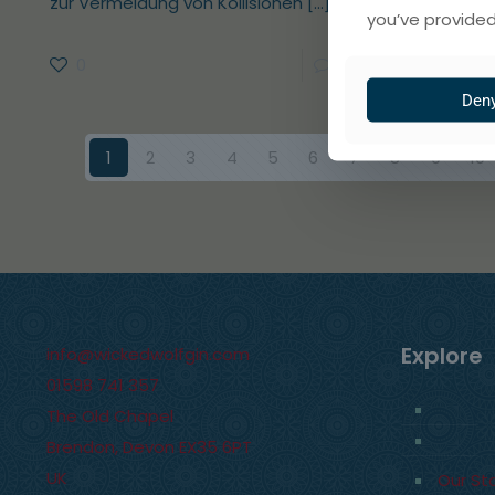
zur Vermeidung von Kollisionen
[…]
you’ve provided
0
0
Read more
Den
1
2
3
4
5
6
7
8
9
10
Explore
info@wickedwolfgin.com
01598 741 357
The Old Chapel
Brendon
,
Devon
EX35 6PT
UK
Our St