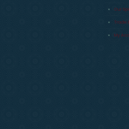
Our Spi
Trade 
My Ac