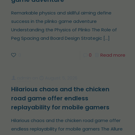
Remarkable physics and skillful aiming define
success in the plinko game adventure
Understanding the Physics of Plinko The Role of
Peg Spacing and Board Design Strategic
[…]
0
0
Read more
admin
on
August 5, 2026
Hilarious chaos and the chicken
road game offer endless
replayability for mobile gamers
Hilarious chaos and the chicken road game offer
endless replayability for mobile gamers The Allure