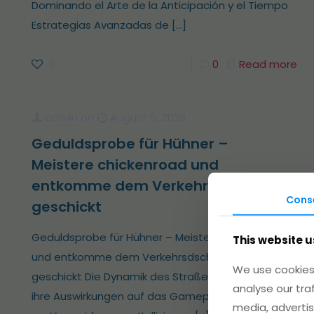
Dominando el Arte de la Anticipación y el Tiempo
Estrategias Avanzadas de
[…]
0
0
Read more
admin
on
August 5, 2026
Geduldsprobe für Hühner –
Meistere chickenroad und
entkomme dem Verkehrsdschungel
Cons
geschickt
Geduldsprobe für Hühner – Meistere chickenroad
This website u
und entkomme dem Verkehrsdschungel
We use cookies 
geschickt Die Dynamik des Straßenverkehrs und
analyse our tra
ihre Auswirkungen auf das Gameplay Strategien
media, advertis