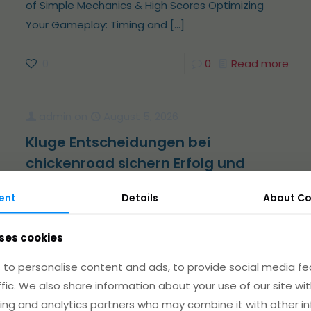
of Simple Mechanics & High Scores Optimizing
Your Gameplay: Timing and
[…]
0
0
Read more
admin
on
August 5, 2026
Kluge Entscheidungen bei
chickenroad sichern Erfolg und
vermeiden Gefahren für deine
ent
Details
About
Co
Feder-Freundin
Kluge Entscheidungen bei chickenroad sichern
ses cookies
Erfolg und vermeiden Gefahren für deine Feder-
to personalise content and ads, to provide social media fe
Freundin Die Kunst des Timings: Wann ist der
ffic. We also share information about your use of our site wit
richtige Moment? Verkehrsmuster erkennen und
ing and analytics partners who may combine it with other i