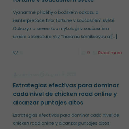
Významné příběhy o božském odkazu a
reinterpretace thor fortune v současném světě
Odkazy na severskou mytologii v současném
umění a literatuře Vliv Thora na komiksovou a
[…]
0
0
Read more
admin
on
August 5, 2026
Estrategias efectivas para dominar
cada nivel de chicken road online y
alcanzar puntajes altos
Estrategias efectivas para dominar cada nivel de
chicken road online y alcanzar puntajes altos