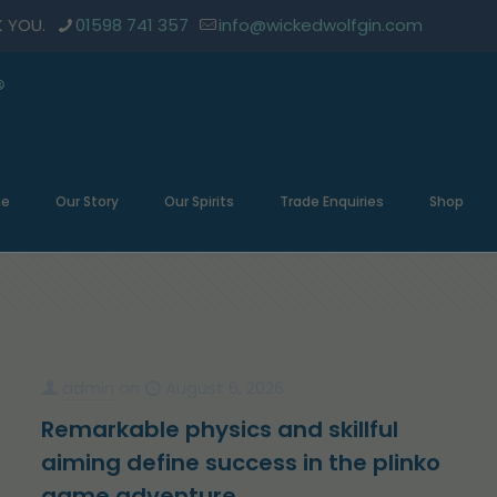
K YOU.
01598 741 357
info@wickedwolfgin.com
e
Our Story
Our Spirits
Trade Enquiries
Shop
admin
on
August 6, 2026
Remarkable physics and skillful
aiming define success in the plinko
game adventure