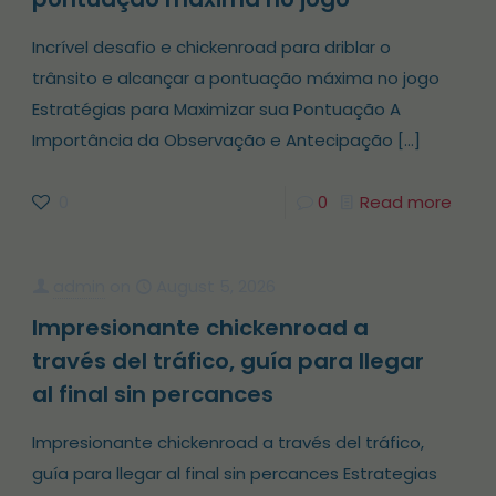
Incrível desafio e chickenroad para driblar o
trânsito e alcançar a pontuação máxima no jogo
Estratégias para Maximizar sua Pontuação A
Importância da Observação e Antecipação
[…]
0
0
Read more
admin
on
August 5, 2026
Impresionante chickenroad a
través del tráfico, guía para llegar
al final sin percances
Impresionante chickenroad a través del tráfico,
guía para llegar al final sin percances Estrategias