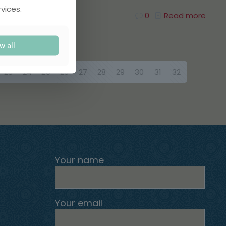
vices.
0
0
Read more
w all
23
24
25
26
27
28
29
30
31
32
Your name
Your email