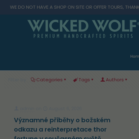
WE DO NOT HAVE A SHOP ON SITE OR OFFER TOURS, THAN
Hom
Filter by
Categories
Tags
Authors
admin
on
August 6, 2026
Významné příběhy o božském
odkazu a reinterpretace thor
fortune v současném světě