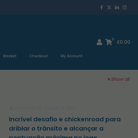
0
£
0.00
Basket
Checkout
My Account
Show all
admin
on
August 5, 2026
Incrível desafio e chickenroad para
driblar o trânsito e alcançar a
pontuação máxima no jogo