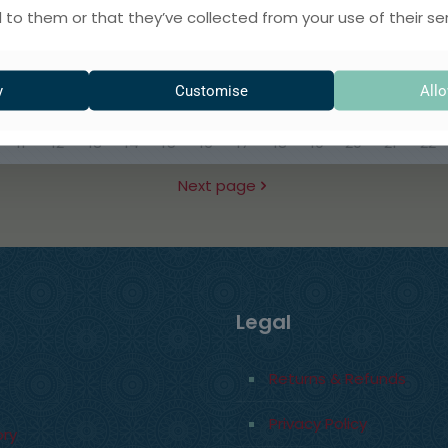
antizipieren Strategien
[…]
 to them or that they’ve collected from your use of their ser
0
0
Read more
y
Customise
Allo
11
12
13
14
15
16
17
18
19
20
21
22
Next page
Legal
Returns & Refunds
Privacy Policy
ory