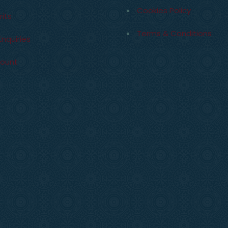
Cookies Policy
rits
Terms & Conditions
Enquiries
count