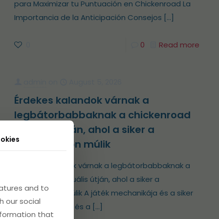
para Maximizar tu Puntuación en Chickenroad La
Importancia de la Anticipación Consejos
[…]
0
0
Read more
admin
on
August 5, 2026
Érdekes kalandok várnak a
legbátorbabbaknak a chickenroad
virtuális útján, ahol a siker a
okies
gyorsaságon múlik
Érdekes kalandok várnak a legbátorbabbaknak a
chickenroad virtuális útján, ahol a siker a
atures and to
gyorsaságon múlik A játék mechanikája és a siker
h our social
titka A kockázat és a
[…]
nformation that