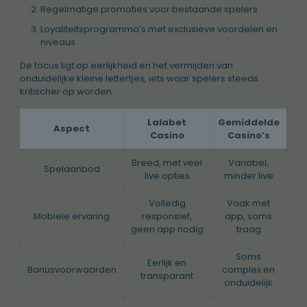
Regelmatige promoties voor bestaande spelers
Loyaliteitsprogramma’s met exclusieve voordelen en
niveaus
De focus ligt op eerlijkheid en het vermijden van
onduidelijke kleine lettertjes, iets waar spelers steeds
kritischer op worden.
Lalabet
Gemiddelde
Aspect
Casino
Casino’s
Breed, met veel
Variabel,
Spelaanbod
live opties
minder live
Volledig
Vaak met
Mobiele ervaring
responsief,
app, soms
geen app nodig
traag
Soms
Eerlijk en
Bonusvoorwaarden
complex en
transparant
onduidelijk