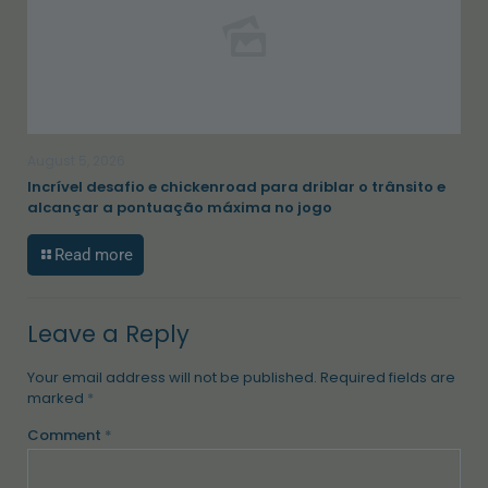
August 5, 2026
Incrível desafio e chickenroad para driblar o trânsito e
alcançar a pontuação máxima no jogo
Read more
Leave a Reply
Your email address will not be published.
Required fields are
marked
*
Comment
*