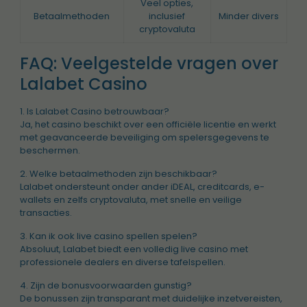
Veel opties,
Betaalmethoden
inclusief
Minder divers
cryptovaluta
FAQ: Veelgestelde vragen over
Lalabet Casino
1. Is Lalabet Casino betrouwbaar?
Ja, het casino beschikt over een officiële licentie en werkt
met geavanceerde beveiliging om spelersgegevens te
beschermen.
2. Welke betaalmethoden zijn beschikbaar?
Lalabet ondersteunt onder ander iDEAL, creditcards, e-
wallets en zelfs cryptovaluta, met snelle en veilige
transacties.
3. Kan ik ook live casino spellen spelen?
Absoluut, Lalabet biedt een volledig live casino met
professionele dealers en diverse tafelspellen.
4. Zijn de bonusvoorwaarden gunstig?
De bonussen zijn transparant met duidelijke inzetvereisten,