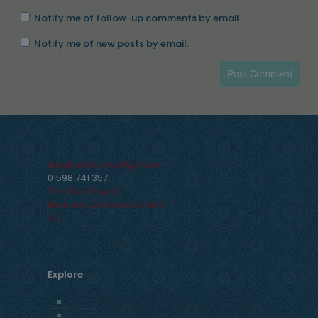
Notify me of follow-up comments by email.
Notify me of new posts by email.
info@wickedwolfgin.com
01598 741 357
The Old Chapel
Brendon
,
Devon
EX35 6PT
UK
Explore