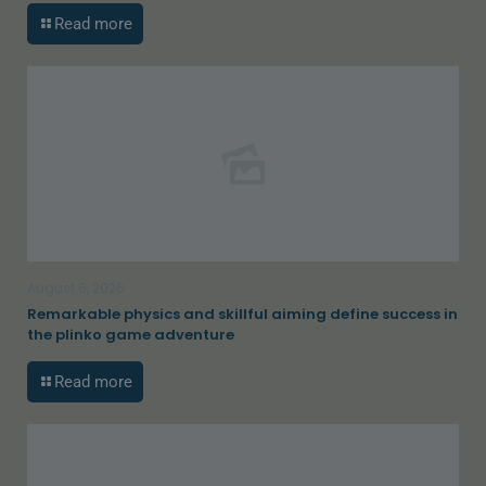
Read more
August 6, 2026
Remarkable physics and skillful aiming define success in
the plinko game adventure
Read more