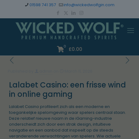
01598 741 357
info@wickedwolfgin.com
0
£
0.00
Published by
admin
on
March 11, 2026
Lalabet Casino: een frisse wind
in online gaming
Lalabet Casino profileert zich als een moderne en
toegankelijke spelomgeving waar spelers centraal staan.
Deze relatief nieuwe naam in de iGaming-industrie
onderscheidt zich door een strak design, intuïtieve
navigatie en een aanbod dat inspeelt op de steeds
veranderende verwachtingen van spelers. Wie actuele