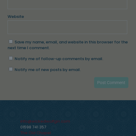
Website
Save my name, email, and website in this browser for the
next time I comment.
Notify me of follow-up comments by email.
Notify me of new posts by email.
info@wickedwolfgin.com
01598 741 357
The Old Chapel