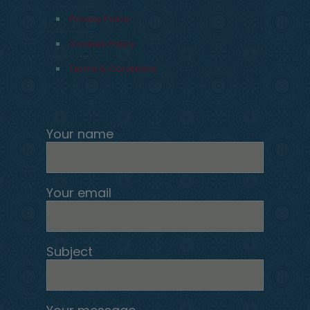
Privacy Policy
Cookies Policy
Terms & Conditions
Your name
Your email
Subject