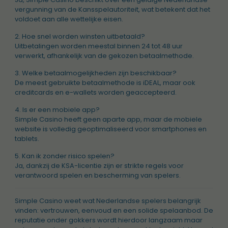
vergunning van de Kansspelautoriteit, wat betekent dat het
voldoet aan alle wettelijke eisen.
2. Hoe snel worden winsten uitbetaald?
Uitbetalingen worden meestal binnen 24 tot 48 uur
verwerkt, afhankelijk van de gekozen betaalmethode.
3. Welke betaalmogelijkheden zijn beschikbaar?
De meest gebruikte betaalmethode is iDEAL, maar ook
creditcards en e-wallets worden geaccepteerd.
4. Is er een mobiele app?
Simple Casino heeft geen aparte app, maar de mobiele
website is volledig geoptimaliseerd voor smartphones en
tablets.
5. Kan ik zonder risico spelen?
Ja, dankzij de KSA-licentie zijn er strikte regels voor
verantwoord spelen en bescherming van spelers.
Simple Casino weet wat Nederlandse spelers belangrijk
vinden: vertrouwen, eenvoud en een solide spelaanbod. De
reputatie onder gokkers wordt hierdoor langzaam maar