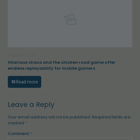
August 5, 2026
Hilarious chaos and the chicken road game offer
endless replayability for mobile gamers
Read more
Leave a Reply
Your email address will not be published.
Required fields are
marked
*
Comment
*