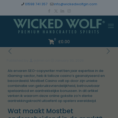
01598 741 357
info@wickedwolfgin.com
0
£
0.00
Published by
admin
on
January 30, 2026
Als ervaren SEO-copywriter met tien jaar expertise in de
iGaming-sector, heb ik talloze casino’s geanalyseerd en
beoordeeld. Mostbet Casino valt op door zijn unieke
combinatie van gebruiksvriendelijkheid, betrouwbaar
spelaanbod en aantrekkelijke bonussen. In dit artikel
verken ik waarom deze online goksite zo’n sterke
aantrekkingskracht uitoefent op spelers wereldwijd.
Wat maakt Mostbet