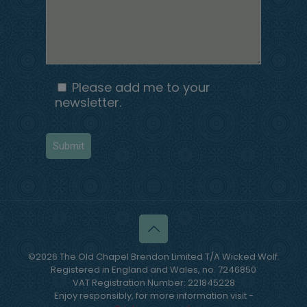
Please add me to your
newsletter.
©2026 The Old Chapel Brendon Limited T/A Wicked Wolf.
Registered in England and Wales, no. 7246850
VAT Registration Number: 221845228
Enjoy responsibly, for more information visit -